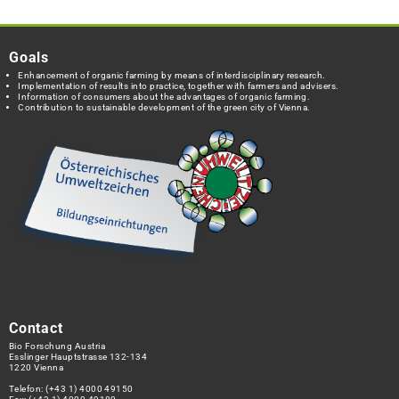
Goals
Enhancement of organic farming by means of interdisciplinary research.
Implementation of results into practice, together with farmers and advisers.
Information of consumers about the advantages of organic farming.
Contribution to sustainable development of the green city of Vienna.
Contact
Bio Forschung Austria
Esslinger Hauptstrasse 132-134
1220 Vienna
Telefon:
(+43 1) 4000 49150