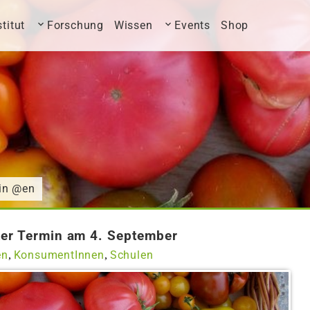
stitut
Forschung
Wissen
Events
Shop
in @en
ter Termin am 4. September
en
KonsumentInnen
Schulen
,
,