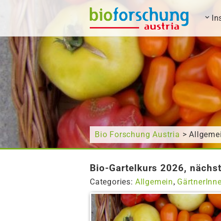
In
What are you looking for?
Bio Forschung Austria
> Allgeme
Bio-Gartelkurs 2026, nächs
Categories:
Allgemein
GärtnerInn
,