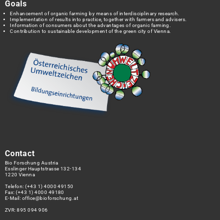
Goals
Enhancement of organic farming by means of interdisciplinary research.
Implementation of results into practice, together with farmers and advisers.
Information of consumers about the advantages of organic farming.
Contribution to sustainable development of the green city of Vienna.
Contact
Bio Forschung Austria
Esslinger Hauptstrasse 132-134
1220 Vienna
Telefon:
(+43 1) 4000 49150
Fax: (+43 1) 4000 49180
E-Mail:
office@bioforschung.at
ZVR: 895 094 906