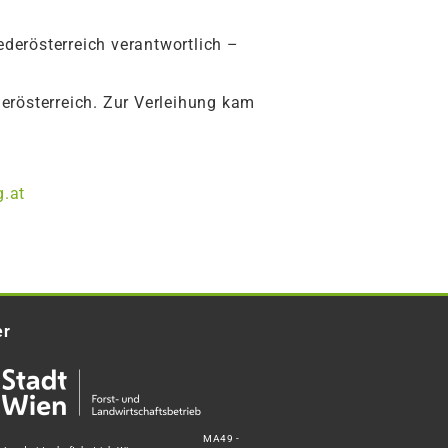
derösterreich verantwortlich –
derösterreich. Zur Verleihung kam
.at
er
MA49 -