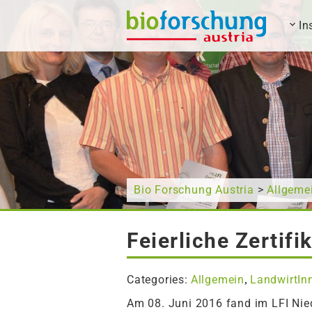
In
What are you looking for?
Bio Forschung Austria
>
Allgeme
Feierliche Zertifi
Categories:
Allgemein
LandwirtIn
,
Am 08. Juni 2016 fand im LFI Niede