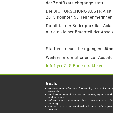
der Zertifikatslehrgänge statt.
Die BIO FORSCHUNG AUSTRIA ist fü
2015 konnten 58 TeilnehmerInnen 
Damit ist der Bodenpraktiker Acker
nur ein kleiner Bruchteil der Abso
Start von neuen Lehrgängen:
Jänn
Weitere Informationen zur Ausbild
Infoflyer ZLG Bodenpraktiker
Goals
Enhancement of organic farming by means of interdis
research.
Implementation of results into practice, together wit
and advisers.
Information of consumers about the advantages of o
farming.
Contribution to sustainable development of the green
Vienna.