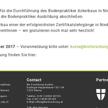
r die Durchführung des Bodenpraktiker Ackerbaus in Nie
die Bodenpraktiker Ausbildung abschließen.
bau einer der erfolgreichsten Zertifikatslehrgänge in Nie
lventInnen – wir gratulieren noch mal sehr herzlich!
er 2017
– Voranmeldung bitte unter:
kurse@bioforschung
ung finden Sie hier:
Contact
Partn
ciplinary
Bio Forschung Austria
Esslinger Hauptstrasse 132-134
h farmers
1220 Vienna
rganic
Telefon:
(+43 1) 4000 49150
Fax: (+43 1) 4000 49180
 city of
E-Mail:
office@bioforschung.at
ZVR: 895 094 906