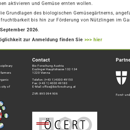
en aktivieren und Gemüse ernten wollen.
s die Grundlagen des biologischen Gemüsegärtnerns, ange
nfruchtbarkeit bis hin zur Förderung von Nützlingen im Ga
. September 2026
.
öglichkeit zur Anmeldung finden Sie
>>> hier
Contact
Partn
ciplinary
Bio Forschung Austria
Esslinger Hauptstrasse 132-134
h farmers
1220 Vienna
rganic
Telefon:
(+43 1) 4000 49150
Fax: (+43 1) 4000 49180
 city of
E-Mail:
office@bioforschung.at
ZVR: 895 094 906
Forst- un