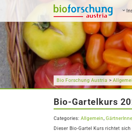
In
What are you looking for?
Bio Forschung Austria
>
Allgeme
Bio-Gartelkurs 2
Categories:
Allgemein
GärtnerInn
,
Dieser Bio-Gartel Kurs richtet sic