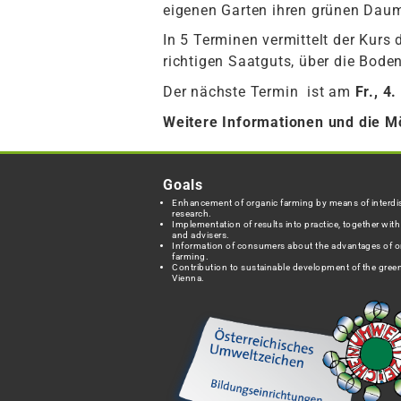
eigenen Garten ihren grünen Daum
In 5 Terminen vermittelt der Kur
richtigen Saatguts, über die Bode
Der nächste Termin ist am
Fr., 4
Weitere Informationen und die M
Goals
Enhancement of organic farming by means of interdis
research.
Implementation of results into practice, together wit
and advisers.
Information of consumers about the advantages of o
farming.
Contribution to sustainable development of the green
Vienna.