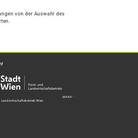
fangen von der Auswahl des
rten.
er
MA49 -
d Landwirtschaftsbetrieb Wien