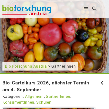
Wonach suchen Sie?
Bio Forschung Austria
> GärtnerInnen
Bio-Gartelkurs 2026, nächster Termin
am 4. September
Kategorien:
Allgemein
GärtnerInnen
,
,
KonsumentInnen
Schulen
,