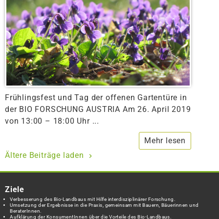
Frühlingsfest und Tag der offenen Gartentüre in
der BIO FORSCHUNG AUSTRIA Am 26. April 2019
von 13:00 – 18:00 Uhr ...
Mehr lesen
Ältere Beiträge laden
Ziele
Verbesserung des Bio-Landbaus mit Hilfe interdisziplinärer Forschung.
Umsetzung der Ergebnisse in die Praxis, gemeinsam mit Bauern, Bäuerinnen und
BeraterInnen.
Aufklärung der KonsumentInnen über die Vorteile des Bio-Landbaus.