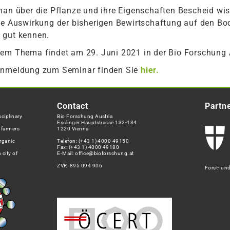
man über die Pflanze und ihre Eigenschaften Bescheid wiss
die Auswirkung der bisherigen Bewirtschaftung auf den Bo
 gut kennen.
em Thema findet am 29. Juni 2021 in der Bio Forschung A
 Anmeldung zum Seminar finden Sie
hier.
Contact
Partn
ciplinary
Bio Forschung Austria
Esslinger Hauptstrasse 132-134
h farmers
1220 Vienna
rganic
Telefon:
(+43 1) 4000 49150
Fax: (+43 1) 4000 49180
 city of
E-Mail:
office@bioforschung.at
ZVR: 895 094 906
Forst- un