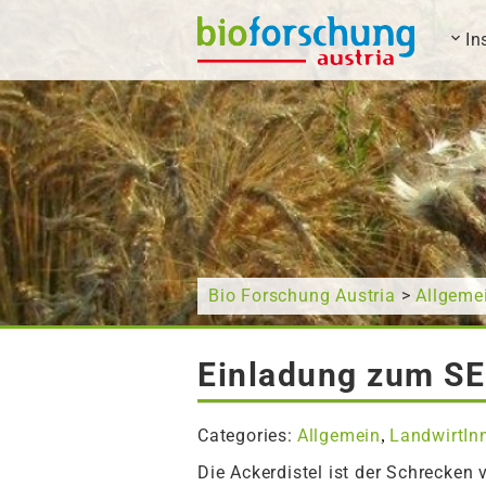
In
What are you looking for?
Bio Forschung Austria
>
Allgeme
Einladung zum SE 
Categories:
Allgemein
LandwirtIn
,
Die Ackerdistel ist der Schrecken 