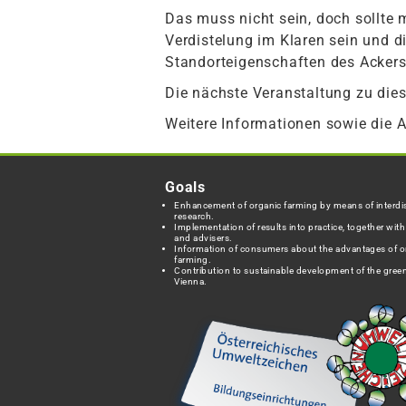
Das muss nicht sein, doch sollte 
Verdistelung im Klaren sein und 
Standorteigenschaften des Ackers
Die nächste Veranstaltung zu dies
Weitere Informationen sowie die
Goals
Enhancement of organic farming by means of interdis
research.
Implementation of results into practice, together wit
and advisers.
Information of consumers about the advantages of o
farming.
Contribution to sustainable development of the green
Vienna.