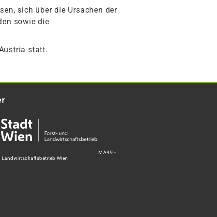
en, sich über die Ursachen der
den sowie die
ustria statt.
er
MA49 -
d Landwirtschaftsbetrieb Wien