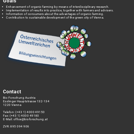
Goals
Enhancement of organic farming by means of interdisciplinary research.
Implementation of results into practice, together with farmers and advisers.
Information of consumers about the advantages of organic farming.
Contribution to sustainable development of the green city of Vienna.
Contact
Bio Forschung Austria
Esslinger Hauptstrasse 132-134
1220 Vienna
Telefon:
(+43 1) 4000 49150
Fax: (+43 1) 4000 49180
E-Mail:
office@bioforschung.at
ZVR: 895 094 906