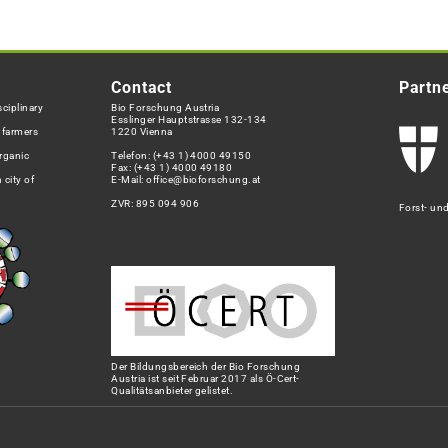
Contact
Partn
ciplinary
Bio Forschung Austria
Esslinger Hauptstrasse 132-134
h farmers
1220 Vienna
rganic
Telefon:
(+43 1) 4000 49150
Fax: (+43 1) 4000 49180
 city of
E-Mail:
office@bioforschung.at
ZVR: 895 094 906
Forst- un
Der Bildungsbereich der Bio Forschung
Austria ist seit Februar 2017 als Ö-Cert-
Qualitätsanbieter gelistet.