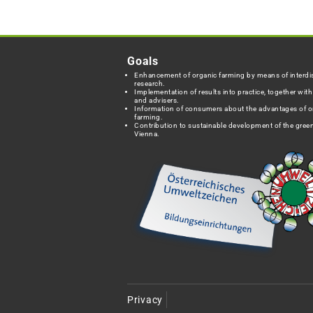
Goals
Enhancement of organic farming by means of interdis
research.
Implementation of results into practice, together wit
and advisers.
Information of consumers about the advantages of o
farming.
Contribution to sustainable development of the green
Vienna.
Privacy