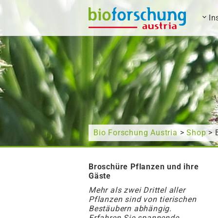
In
What are you looking for?
Bio Forschung Austria
>
Shop
> 
Broschüre Pflanzen und ihre
Gäste
Mehr als zwei Drittel aller
Pflanzen sind von tierischen
Bestäubern abhängig.
Erfahren Sie spannende