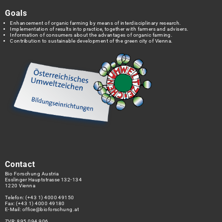
Goals
Enhancement of organic farming by means of interdisciplinary research.
Implementation of results into practice, together with farmers and advisers.
Information of consumers about the advantages of organic farming.
Contribution to sustainable development of the green city of Vienna.
Contact
Bio Forschung Austria
Esslinger Hauptstrasse 132-134
1220 Vienna
Telefon:
(+43 1) 4000 49150
Fax: (+43 1) 4000 49180
E-Mail:
office@bioforschung.at
ZVR: 895 094 906