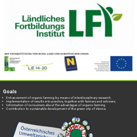
Goals
Enhancement of organic farming by means of interdisciplinary research.
Implementation of results into practice, together with farmers and advisers.
Information of consumers about the advantages of organic farming.
Contribution to sustainable development of the green city of Vienna.