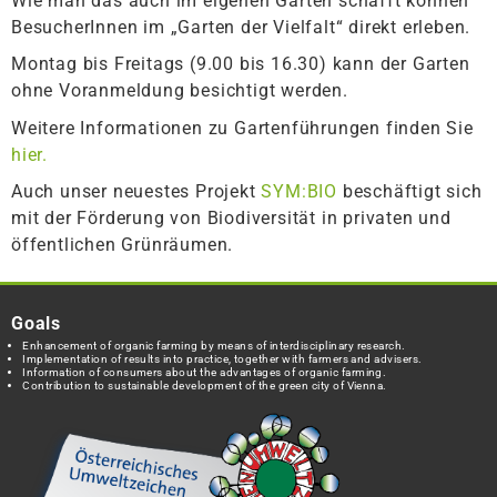
Wie man das auch im eigenen Garten schafft können
BesucherInnen im „Garten der Vielfalt“ direkt erleben.
Montag bis Freitags (9.00 bis 16.30) kann der Garten
ohne Voranmeldung besichtigt werden.
Weitere Informationen zu Gartenführungen finden Sie
hier.
Auch unser neuestes Projekt
SYM:BIO
beschäftigt sich
mit der Förderung von Biodiversität in privaten und
öffentlichen Grünräumen.
Goals
Enhancement of organic farming by means of interdisciplinary research.
Implementation of results into practice, together with farmers and advisers.
Information of consumers about the advantages of organic farming.
Contribution to sustainable development of the green city of Vienna.