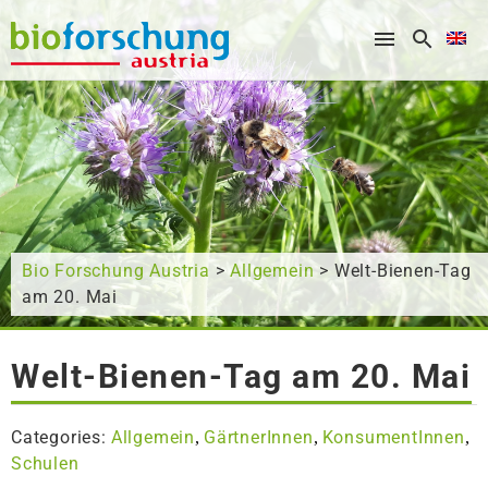
What are you looking for?
Bio Forschung Austria
>
Allgemein
> Welt-Bienen-Tag
am 20. Mai
Welt-Bienen-Tag am 20. Mai
Categories:
Allgemein
GärtnerInnen
KonsumentInnen
,
,
,
Schulen