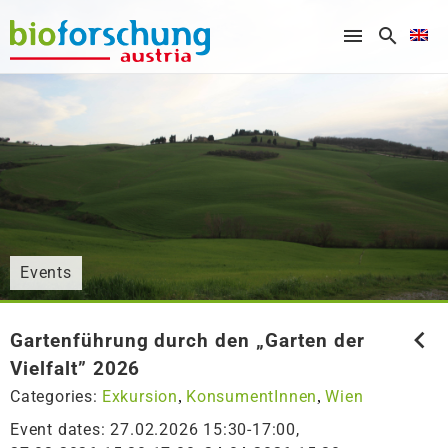
What are you looking for?
Events
Gartenführung durch den „Garten der
Vielfalt” 2026
Categories:
Exkursion
KonsumentInnen
Wien
,
,
Event dates: 27.02.2026 15:30-17:00,