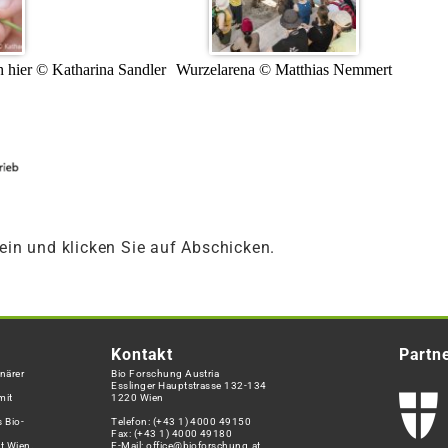
 hier © Katharina Sandler
Wurzelarena © Matthias Nemmert
 ein und klicken Sie auf Abschicken.
Kontakt
Partn
närer
Bio Forschung Austria
Esslinger Hauptstrasse 132-134
mit
1220 Wien
 Bio-
Telefon:
(+43 1) 4000 49150
Fax: (+43 1) 4000 49180
t Wien.
E-Mail:
office@bioforschung.at