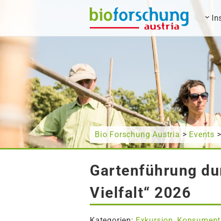
In
Wonach suchen Sie?
Bio Forschung Austria
>
Events
>
Gartenführung du
Vielfalt“ 2026
Kategorien:
Exkursion
Konsument
,