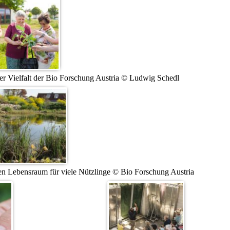
r Vielfalt der Bio Forschung Austria © Ludwig Schedl
en Lebensraum für viele Nützlinge © Bio Forschung Austria