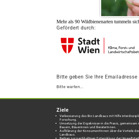
Mehr als 90 Wildbienenarten tummeln sich
Gefördert durch:
Bitte geben Sie Ihre Emailadresse
Bitte warten...
Ziele
Verbesserung des Bio-Landbaus mit Hilfe interdiszipli
Forschung.
Umsetzung der Ergebnisse in die Praxis, gemeinsam 
Bauern, Bäuerinnen und BeraterInnen.
Aufklärung der KonsumentInnen über die Vorteile des
Landbaus.
Beitrag zur nachhaltigen Entwicklung der Umweltstad