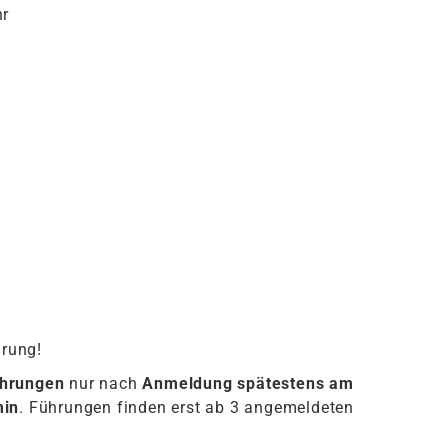
hr
hrung!
ührungen
nur nach
Anmeldung spätestens am
min
. Führungen finden erst ab 3 angemeldeten