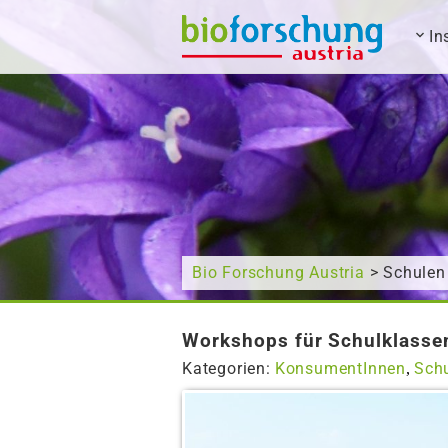
In
Wonach suchen Sie?
Bio Forschung Austria
> Schulen
Workshops für Schulklasse
Kategorien:
KonsumentInnen
Sch
,