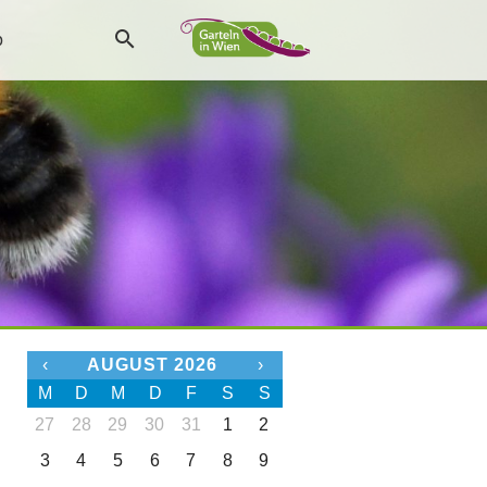
p
‹
AUGUST 2026
›
M
D
M
D
F
S
S
27
28
29
30
31
1
2
3
4
5
6
7
8
9