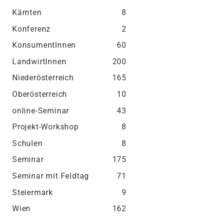
Kärnten
8
Konferenz
2
KonsumentInnen
60
LandwirtInnen
200
Niederösterreich
165
Oberösterreich
10
online-Seminar
43
Projekt-Workshop
8
Schulen
8
Seminar
175
Seminar mit Feldtag
71
Steiermark
9
Wien
162