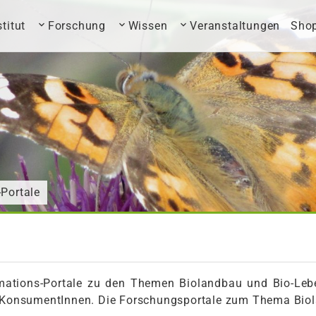
stitut
Forschung
Wissen
Veranstaltungen
Sho
-Portale
rmations-Portale zu den Themen Biolandbau und Bio-Leb
te KonsumentInnen. Die Forschungsportale zum Thema Bio