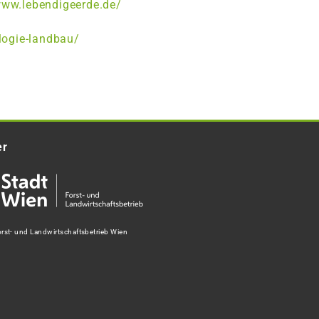
www.lebendigeerde.de/
logie-landbau/
er
rst- und Landwirtschaftsbetrieb Wien