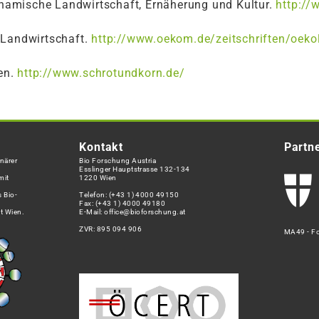
dynamische Landwirtschaft, Ernäherung und Kultur.
http://
 Landwirtschaft.
http://www.oekom.de/zeitschriften/oeko
en.
http://www.schrotundkorn.de/
Kontakt
Partn
närer
Bio Forschung Austria
Esslinger Hauptstrasse 132-134
mit
1220 Wien
 Bio-
Telefon:
(+43 1) 4000 49150
Fax: (+43 1) 4000 49180
t Wien.
E-Mail:
office@bioforschung.at
ZVR: 895 094 906
MA49 - Fo