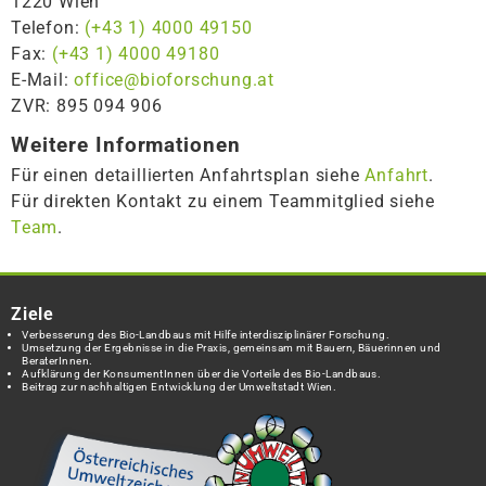
1220 Wien
Telefon:
(+43 1) 4000 49150
Fax:
(+43 1) 4000 49180
E-Mail:
office@bioforschung.at
ZVR: 895 094 906
Weitere Informationen
Für einen detaillierten Anfahrtsplan siehe
Anfahrt
.
Für direkten Kontakt zu einem Teammitglied siehe
Team
.
Ziele
Verbesserung des Bio-Landbaus mit Hilfe interdisziplinärer Forschung.
Umsetzung der Ergebnisse in die Praxis, gemeinsam mit Bauern, Bäuerinnen und
BeraterInnen.
Aufklärung der KonsumentInnen über die Vorteile des Bio-Landbaus.
Beitrag zur nachhaltigen Entwicklung der Umweltstadt Wien.