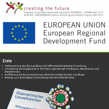
Ziele
Verbesserung des Bio-Landbaus mit Hilfe interdisziplinärer Forschung.
Umsetzung der Ergebnisse in die Praxis, gemeinsam mit Bauern, Bäuerinnen und
BeraterInnen.
Aufklärung der KonsumentInnen über die Vorteile des Bio-Landbaus.
Beitrag zur nachhaltigen Entwicklung der Umweltstadt Wien.