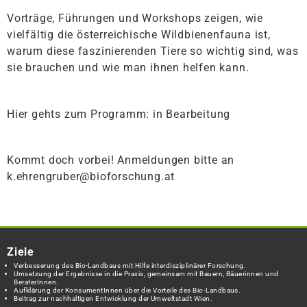
Vorträge, Führungen und Workshops zeigen, wie
vielfältig die österreichische Wildbienenfauna ist,
warum diese faszinierenden Tiere so wichtig sind, was
sie brauchen und wie man ihnen helfen kann.
Hier gehts zum Programm: in Bearbeitung
Kommt doch vorbei! Anmeldungen bitte an
k.ehrengruber@bioforschung.at
Ziele
Verbesserung des Bio-Landbaus mit Hilfe interdisziplinärer Forschung.
Umsetzung der Ergebnisse in die Praxis, gemeinsam mit Bauern, Bäuerinnen und
BeraterInnen.
Aufklärung der KonsumentInnen über die Vorteile des Bio-Landbaus.
Beitrag zur nachhaltigen Entwicklung der Umweltstadt Wien.