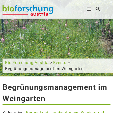
Wonach suchen Sie?
Bio Forschung Austria
>
Events
>
Begrünungsmanagement im Weingarten
Begrünungsmanagement im
Weingarten
Kategorien:
Burgenland
LandwirtInnen
Seminar mit
,
,