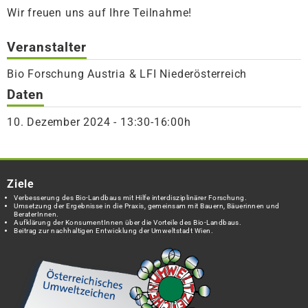
Wir freuen uns auf Ihre Teilnahme!
Veranstalter
Bio Forschung Austria & LFI Niederösterreich
Daten
10. Dezember 2024 - 13:30-16:00h
Ziele
Verbesserung des Bio-Landbaus mit Hilfe interdisziplinärer Forschung.
Umsetzung der Ergebnisse in die Praxis, gemeinsam mit Bauern, Bäuerinnen und
BeraterInnen.
Aufklärung der KonsumentInnen über die Vorteile des Bio-Landbaus.
Beitrag zur nachhaltigen Entwicklung der Umweltstadt Wien.