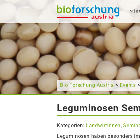
In
Wonach suchen Sie?
Bio Forschung Austria
>
Events
>
Leguminosen Semi
Kategorien:
LandwirtInnen
Semin
,
Leguminosen haben besonders im 