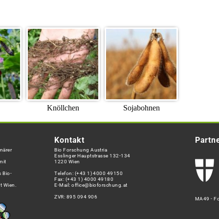
Knöllchen
Sojabohnen
Kontakt
Partn
närer
Bio Forschung Austria
Esslinger Hauptstrasse 132-134
mit
1220 Wien
 Bio-
Telefon:
(+43 1) 4000 49150
Fax: (+43 1) 4000 49180
t Wien.
E-Mail:
office@bioforschung.at
ZVR: 895 094 906
MA49 - Fo