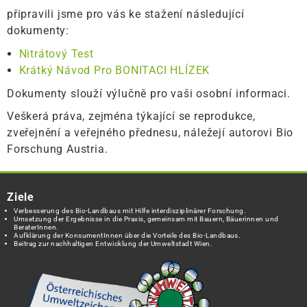
připravili jsme pro vás ke stažení následující
dokumenty:
Nitrátový Test
Krátký Návod Pro BONITACI HLÍZEK
Dokumenty slouží výlučně pro vaši osobní informaci.
Veškerá práva, zejména týkající se reprodukce,
zveřejnění a veřejného přednesu, náležejí autorovi Bio
Forschung Austria.
Ziele
Verbesserung des Bio-Landbaus mit Hilfe interdisziplinärer Forschung.
Umsetzung der Ergebnisse in die Praxis, gemeinsam mit Bauern, Bäuerinnen und
BeraterInnen.
Aufklärung der KonsumentInnen über die Vorteile des Bio-Landbaus.
Beitrag zur nachhaltigen Entwicklung der Umweltstadt Wien.