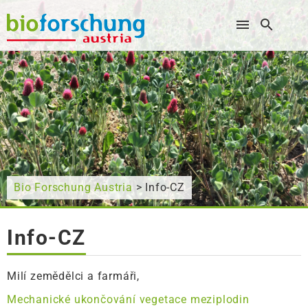
Wonach suchen Sie?
Bio Forschung Austria
> Info-CZ
Info-CZ
Milí zemědělci a farmáři,
Mechanické ukončování vegetace meziplodin