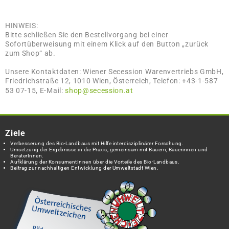
HINWEIS:
Bitte schließen Sie den Bestellvorgang bei einer
Sofortüberweisung mit einem Klick auf den Button „zurück
zum Shop“ ab.
Unsere Kontaktdaten: Wiener Secession Warenvertriebs GmbH,
Friedrichstraße 12, 1010 Wien, Österreich, Telefon: +43-1-587
53 07-15, E-Mail:
shop@secession.at
Ziele
Verbesserung des Bio-Landbaus mit Hilfe interdisziplinärer Forschung.
Umsetzung der Ergebnisse in die Praxis, gemeinsam mit Bauern, Bäuerinnen und
BeraterInnen.
Aufklärung der KonsumentInnen über die Vorteile des Bio-Landbaus.
Beitrag zur nachhaltigen Entwicklung der Umweltstadt Wien.