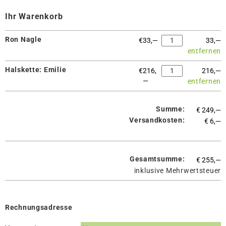
Ihr Warenkorb
Ron Nagle
€
33,—
33,—
entfernen
Halskette: Emilie
€
216,
216,—
—
entfernen
Summe:
€
249,—
Versandkosten:
€
6,—
Gesamtsumme:
€
255,—
inklusive Mehrwertsteuer
Rechnungsadresse