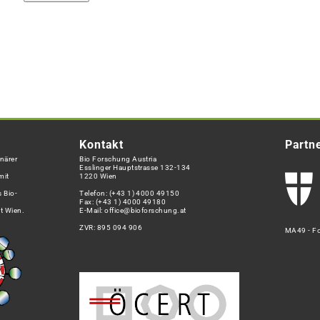
Kontakt
Partn
närer
Bio Forschung Austria
Esslinger Hauptstrasse 132-134
mit
1220 Wien
 Bio-
Telefon:
(+43 1) 4000 49150
Fax: (+43 1) 4000 49180
t Wien.
E-Mail:
office@bioforschung.at
ZVR: 895 094 906
MA49 - Fo