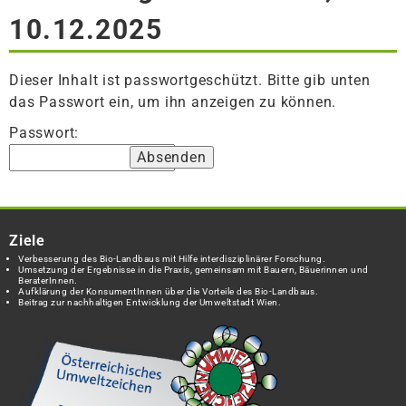
10.12.2025
Dieser Inhalt ist passwortgeschützt. Bitte gib unten
das Passwort ein, um ihn anzeigen zu können.
Passwort:
Ziele
Verbesserung des Bio-Landbaus mit Hilfe interdisziplinärer Forschung.
Umsetzung der Ergebnisse in die Praxis, gemeinsam mit Bauern, Bäuerinnen und
BeraterInnen.
Aufklärung der KonsumentInnen über die Vorteile des Bio-Landbaus.
Beitrag zur nachhaltigen Entwicklung der Umweltstadt Wien.