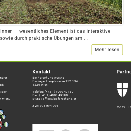
tInnen – wesentliches Element ist das interaktive
sowie durch praktische Übungen am ...
Mehr lesen
Kontakt
Partn
närer
Bio Forschung Austria
Esslinger Hauptstrasse 132-134
mit
1220 Wien
 Bio-
Telefon:
(+43 1) 4000 49150
Fax: (+43 1) 4000 49180
t Wien.
E-Mail:
office@bioforschung.at
ZVR: 895 094 906
MA49 - Fo