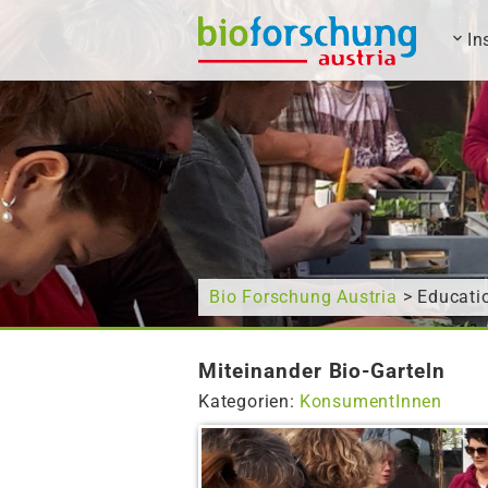
In
Wonach suchen Sie?
Bio Forschung Austria
> Educati
Miteinander Bio-Garteln
Kategorien:
KonsumentInnen