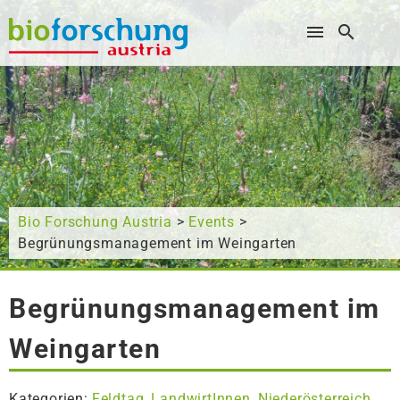
Wonach suchen Sie?
Bio Forschung Austria
>
Events
>
Begrünungsmanagement im Weingarten
Begrünungsmanagement im
Weingarten
Kategorien:
Feldtag
LandwirtInnen
Niederösterreich
,
,