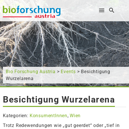
Wonach suchen Sie?
Bio Forschung Austria
>
Events
> Besichtigung
Wurzelarena
Besichtigung Wurzelarena
Kategorien:
KonsumentInnen
Wien
,
Trotz Redewendungen wie „gut geerdet“ oder „tief in