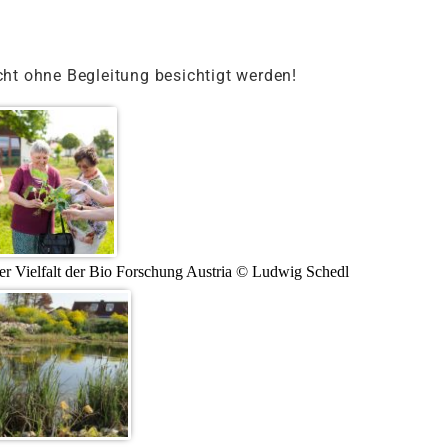
ht ohne Begleitung besichtigt werden!
r Vielfalt der Bio Forschung Austria © Ludwig Schedl