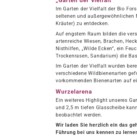
„Garten der Vielfalt“
Im Garten der Vielfalt der Bio Fors
seltenen und außergewöhnlichen N
Kräuter) zu entdecken.
Auf engstem Raum bilden die ver
artenreiche Wiesen, Brachen, Hec
Nisthilfen, „Wilde Ecken“, ein Fe
Trockenrasen, Sandarium) die Basis
Im Garten der Vielfalt wurden ber
verschiedene Wildbienenarten gefu
vorkommenden Bienenarten auf ein
Wurzelarena
Ein weiteres Highlight unseres Gar
und 2,5 m tiefen Glasscheibe kan
beobachtet werden.
Wir laden Sie herzlich ein das g
Führung bei uns kennen zu lerne