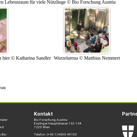
en Lebensraum für viele Nützlinge © Bio Forschung Austria
 hier © Katharina Sandler
Wurzelarena © Matthias Nemmert
Kontakt
Partn
närer
Bio Forschung Austria
Esslinger Hauptstrasse 132-134
mit
1220 Wien
 Bio-
Telefon:
(+43 1) 4000 49150