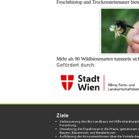
Feuchtbiotop und Trockensteinmauer biet
Mehr als 90 Wildbienenarten tummeln sich
Gefördert durch:
Ziele
Verbesserung des Bio-Landbaus mit Hilfe interdiszipli
Forschung.
Umsetzung der Ergebnisse in die Praxis, gemeinsam 
Bauern, Bäuerinnen und BeraterInnen.
Aufklärung der KonsumentInnen über die Vorteile des