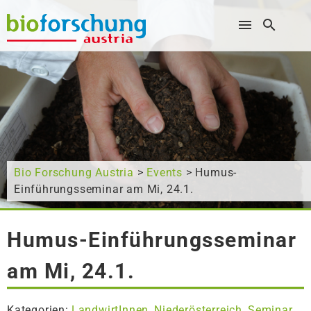
Wonach suchen Sie?
Bio Forschung Austria
>
Events
> Humus-
Einführungsseminar am Mi, 24.1.
Humus-Einführungsseminar
am Mi, 24.1.
Kategorien:
LandwirtInnen
Niederösterreich
Seminar
,
,