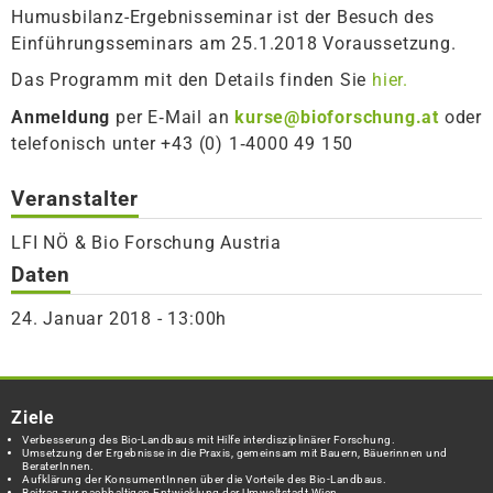
Humusbilanz-Ergebnisseminar ist der Besuch des
Einführungsseminars am 25.1.2018 Voraussetzung.
Das Programm mit den Details finden Sie
hier.
Anmeldung
per E‑Mail an
kurse@bioforschung.at
oder
telefonisch unter +43 (0) 1‑4000 49 150
Veranstalter
LFI NÖ & Bio Forschung Austria
Daten
24. Januar 2018 - 13:00h
Ziele
Verbesserung des Bio-Landbaus mit Hilfe interdisziplinärer Forschung.
Umsetzung der Ergebnisse in die Praxis, gemeinsam mit Bauern, Bäuerinnen und
BeraterInnen.
Aufklärung der KonsumentInnen über die Vorteile des Bio-Landbaus.
Beitrag zur nachhaltigen Entwicklung der Umweltstadt Wien.