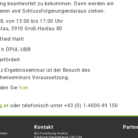
ung beantwortet zu bekommen. Dann werden wir
ieren und Schlussfolgerungendaraus ziehen.
8, von 13:00 bis 17:00 Uhr
lau, 3910 Groß-Haslau 80
fried Hartl
5 h ÖPUL-UBB
gefördert
z-Ergebnisseminar ist der Besuch des
chenseminars Voraussetzung.
nden Sie
hier.
g.at
oder telefonisch unter +43 (0) 1‑4000 49 150
Kontakt
Partn
närer
Bio Forschung Austria
Esslinger Hauptstrasse 132-134