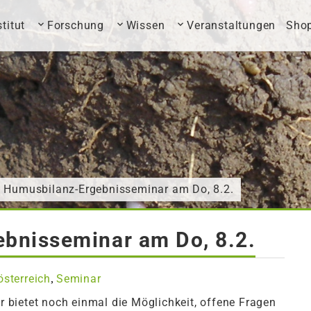
stitut
Forschung
Wissen
Veranstaltungen
Sho
 Humusbilanz-Ergebnisseminar am Do, 8.2.
bnisseminar am Do, 8.2.
österreich
Seminar
,
bietet noch einmal die Möglichkeit, offene Fragen