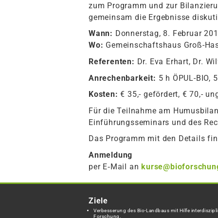
zum Programm und zur Bilanzier
gemeinsam die Ergebnisse diskut
Wann:
Donnerstag, 8. Februar 201
Wo:
Gemeinschaftshaus Groß-Has
Referenten:
Dr. Eva Erhart, Dr. Wil
Anrechenbarkeit:
5 h ÖPUL-BIO, 
Kosten:
€ 35,- gefördert, € 70,- un
Für die Teilnahme am Humusbilan
Einführungsseminars und des Re
Das Programm mit den Details fi
Anmeldung
per E‑Mail an
kurse@bioforschun
Ziele
Verbesserung des Bio-Landbaus mit Hilfe interdiszipli
Forschung.