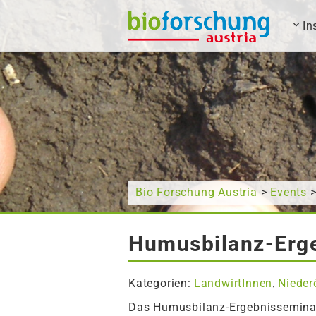
In
Wonach suchen Sie?
Bio Forschung Austria
>
Events
>
Humusbilanz-Erge
Kategorien:
LandwirtInnen
Nieder
,
Das Humusbilanz-Ergebnisseminar 