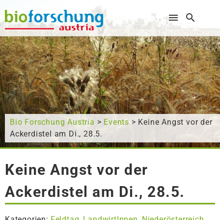
Wonach suchen Sie?
Bio Forschung Austria
>
Events
> Keine Angst vor der
Ackerdistel am Di., 28.5.
Keine Angst vor der
Ackerdistel am Di., 28.5.
Kategorien:
Feldtag
LandwirtInnen
Niederösterreich
,
,
,