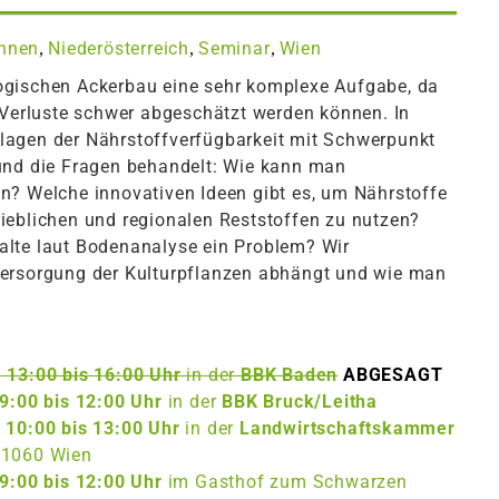
Innen
Niederösterreich
Seminar
Wien
,
,
,
ogischen Ackerbau eine sehr komplexe Aufgabe, da
 Verluste schwer abgeschätzt werden können. In
lagen der Nährstoffverfügbarkeit mit Schwerpunkt
und die Fragen behandelt: Wie kann man
n? Welche innovativen Ideen gibt es, um Nährstoffe
ieblichen und regionalen Reststoffen zu nutzen?
lte laut Bodenanalyse ein Problem? Wir
versorgung der Kulturpflanzen abhängt und wie man
n
13:00 bis 16:00 Uhr
in der
BBK Baden
ABGESAGT
9:00 bis 12:00 Uhr
in der
BBK Bruck/Leitha
n
10:00 bis 13:00 Uhr
in der
Landwirtschaftskammer
 1060 Wien
9:00 bis 12:00 Uhr
im Gasthof zum Schwarzen