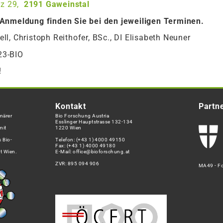
tz 29,
2191
Gaweinstal
 Anmeldung finden Sie bei den jeweiligen Terminen.
l, Christoph Reithofer, BSc., DI Elisabeth Neuner
23-BIO
!
Kontakt
Partn
närer
Bio Forschung Austria
Esslinger Hauptstrasse 132-134
mit
1220 Wien
 Bio-
Telefon:
(+43 1) 4000 49150
Fax: (+43 1) 4000 49180
t Wien.
E-Mail:
office@bioforschung.at
ZVR: 895 094 906
MA49 - Fo