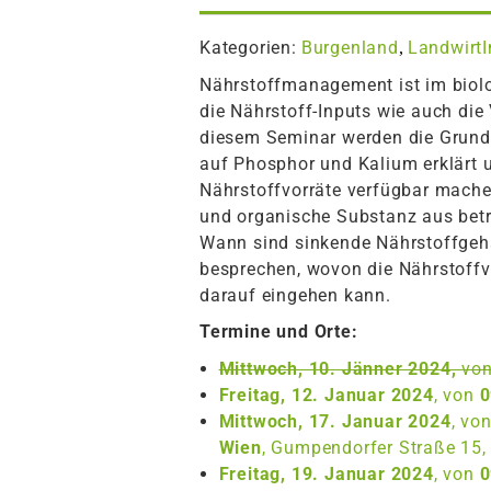
Kategorien:
Burgenland
Landwirt
,
Nährstoffmanagement ist im biol
die Nährstoff-Inputs wie auch die
diesem Seminar werden die Grund
auf Phosphor und Kalium erklärt 
Nährstoffvorräte verfügbar mache
und organische Substanz aus betr
Wann sind sinkende Nährstoffgeha
besprechen, wovon die Nährstoff
darauf eingehen kann.
Termine und Orte:
Mittwoch, 10. Jänner 2024,
vo
Freitag, 12. Januar 2024
, von
0
Mittwoch, 17. Januar 2024
, vo
Wien
, Gumpendorfer Straße 15,
Freitag, 19. Januar 2024
, von
0