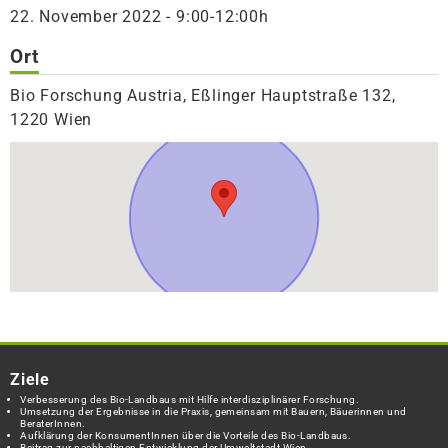
22. November 2022 - 9:00-12:00h
Ort
Bio Forschung Austria, Eßlinger Hauptstraße 132,
1220 Wien
Ziele
Verbesserung des Bio-Landbaus mit Hilfe interdisziplinärer Forschung.
Umsetzung der Ergebnisse in die Praxis, gemeinsam mit Bauern, Bäuerinnen und
BeraterInnen.
Aufklärung der KonsumentInnen über die Vorteile des Bio-Landbaus.
Beitrag zur nachhaltigen Entwicklung der Umweltstadt Wien.