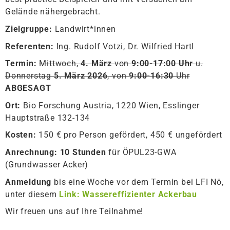
Gelände nähergebracht.
Zielgruppe:
Landwirt*innen
Referenten:
Ing. Rudolf Votzi, Dr. Wilfried Hartl
Termin:
Mittwoch,
4. März
von
9:00-17:00 Uhr
u.
Donnerstag
5. März 2026
, von
9:00-16:30
Uhr
ABGESAGT
Ort:
Bio Forschung Austria, 1220 Wien, Esslinger
Hauptstraße 132-134
Kosten:
150 € pro Person gefördert, 450 € ungefördert
Anrechnung: 10 Stunden
für ÖPUL23-GWA
(Grundwasser Acker)
Anmeldung
bis eine Woche vor dem Termin bei LFI Nö,
unter diesem
Link: Wassereffizienter Ackerbau
Wir freuen uns auf Ihre Teilnahme!