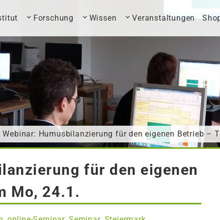
stitut
Forschung
Wissen
Veranstaltungen
Sho
 Webinar: Humusbilanzierung für den eigenen Betrieb – T
lanzierung für den eigenen
am Mo, 24.1.
n
online-Seminar
Seminar
Steiermark
,
,
,