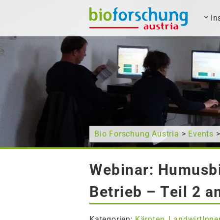
In
Wonach suchen Sie?
Bio Forschung Austria
>
Events
>
Webinar: Humusbi
Betrieb – Teil 2 
Kategorien:
Kärnten
LandwirtInne
,