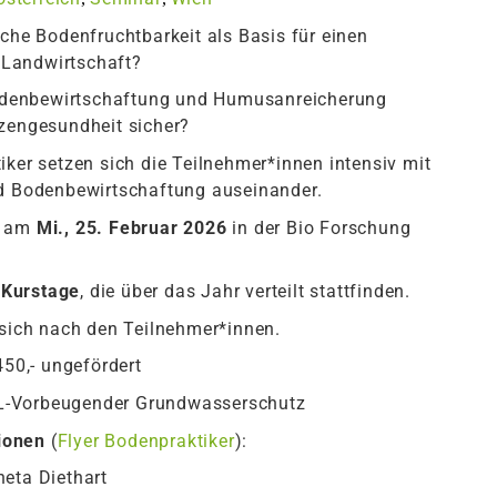
iche Bodenfruchtbarkeit als Basis für einen
r Landwirtschaft?
 Bodenbewirtschaftung und Humusanreicherung
nzengesundheit sicher?
iker setzen sich die Teilnehmer*innen intensiv mit
Bodenbewirtschaftung auseinander.
g am
Mi., 25. Februar 2026
in der Bio Forschung
 Kurstage
, die über das Jahr verteilt stattfinden.
 sich nach den Teilnehmer*innen.
450,- ungefördert
L-Vorbeugender Grundwasserschutz
tionen
(
Flyer Bodenpraktiker
):
neta Diethart