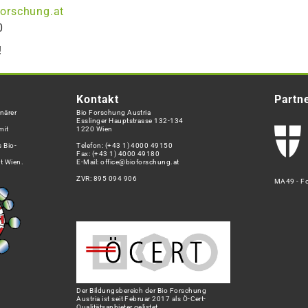
orschung.at
0
!
Kontakt
Partn
närer
Bio Forschung Austria
Esslinger Hauptstrasse 132-134
mit
1220 Wien
 Bio-
Telefon:
(+43 1) 4000 49150
Fax: (+43 1) 4000 49180
t Wien.
E-Mail:
office@bioforschung.at
ZVR: 895 094 906
MA49 - Fo
Der Bildungsbereich der Bio Forschung
Austria ist seit Februar 2017 als Ö-Cert-
Qualitätsanbieter gelistet.