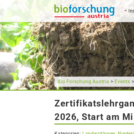
In
Wonach suchen Sie?
Bio Forschung Austria
>
Events
>
Zertifikatslehrg
2026, Start am Mi
Kategorien:
LandwirtInnen
Nieder
,