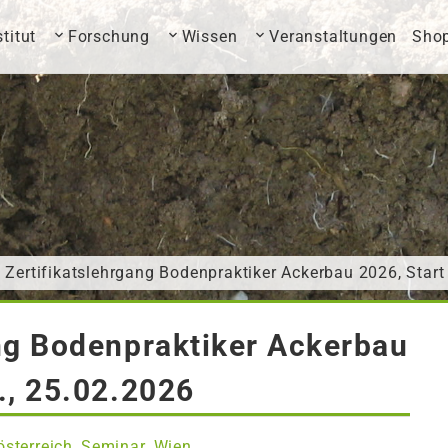
stitut
Forschung
Wissen
Veranstaltungen
Sho
 Zertifikatslehrgang Bodenpraktiker Ackerbau 2026, Start
ang Bodenpraktiker Ackerbau
., 25.02.2026
österreich
Seminar
Wien
,
,