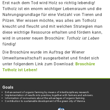
Erst nach dem Tod wird Holz so richtig lebendig!
Totholz ist ein enorm wichtiger Lebensraum und die
Nahrungsgrundlage für eine Vielzahl von Tieren und
Pilzen. Wer wissen möchte, was alles am Totholz
kreucht und fleucht und mit welchen Strategien man
diese wichtige Ressource erhalten und fördern kann,
wird in unserer neuen Broschüre:
Totholz ist Leben
fündig!
Die Broschüre wurde im Auftrag der Wiener
Umweltanwaltschaft ausgearbeitet und findet sich
unter folgendem Link zum Download:
Broschüre
Totholz ist Leben!
Goals
Enhancement of organic farming by means of interdisciplinary research.
Implementation of results into practice, together with farmers and advisers.
Information of consumers about the advantages of organic farming.
Contribution to sustainable development of the green city of Vienna.