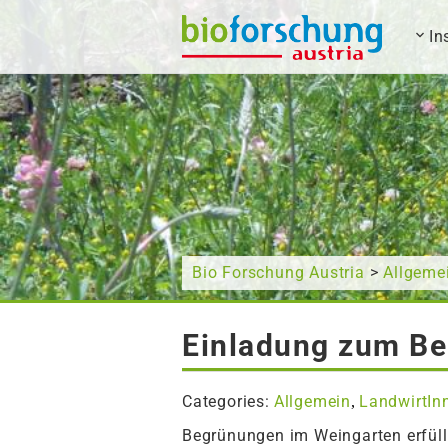
In
What are you looking for?
Bio Forschung Austria
>
Allgeme
Einladung zum B
Categories:
Allgemein
LandwirtIn
,
Begrünungen im Weingarten erfülle