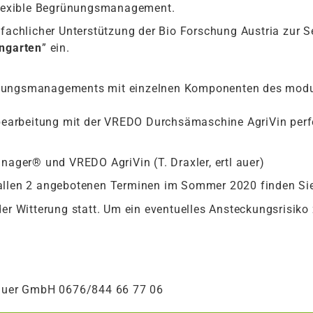
 flexible Begrünungsmanagement.
 fachlicher Unterstützung der Bio Forschung Austria zur 
ngarten
” ein.
ünungsmanagements mit einzelnen Komponenten des mo
arbeitung mit der VREDO Durchsämaschine AgriVin perfe
ger® und VREDO AgriVin (T. Draxler, ertl auer)
 allen 2 angebotenen Terminen im Sommer 2020 finden S
der Witterung statt. Um ein eventuelles Ansteckungsrisiko
 auer GmbH 0676/844 66 77 06