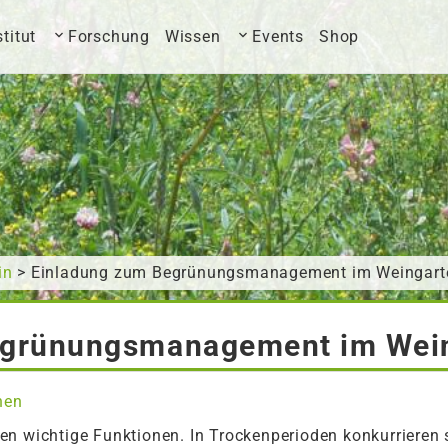
stitut
Forschung
Wissen
Events
Shop
in
> Einladung zum Begrünungsmanagement im Weingart
egrünungsmanagement im Wei
nen
n wichtige Funktionen. In Trockenperioden konkurrieren s