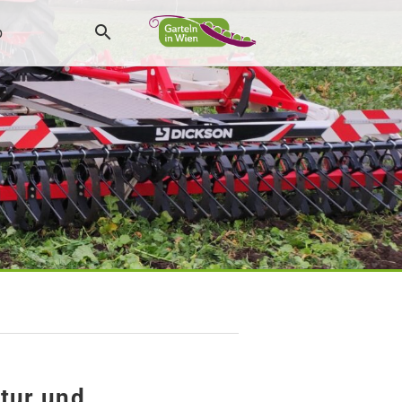
p
atur und