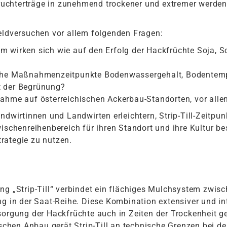
ckfruchterträge in zunehmend trockener und extremer wer
eldversuchen vor allem folgenden Fragen:
m wirken sich wie auf den Erfolg der Hackfrüchte Soja, 
iche Maßnahmenzeitpunkte Bodenwassergehalt, Bodentemp
t der Begrünung?
nahme auf österreichischen Ackerbau-Standorten, vor all
andwirtinnen und Landwirten erleichtern, Strip-Till-Zeitp
henreihenbereich für ihren Standort und ihre Kultur be
rategie zu nutzen.
ng „Strip-Till“ verbindet ein flächiges Mulchsystem zwis
ng in der Saat-Reihe. Diese Kombination extensiver und i
sorgung der Hackfrüchte auch in Zeiten der Trockenheit g
gischen Anbau gerät Strip-Till an technische Grenzen bei 