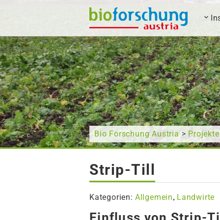
In
Wonach suchen Sie?
Bio Forschung Austria
>
Projekte
Strip-Till
Kategorien:
Allgemein
Landwirte
,
Einfluss von Strip-