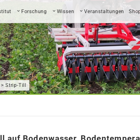
stitut
Forschung
Wissen
Veranstaltungen
Sho
> Strip-Till
Till auf Bodenwasser, Bodentemper