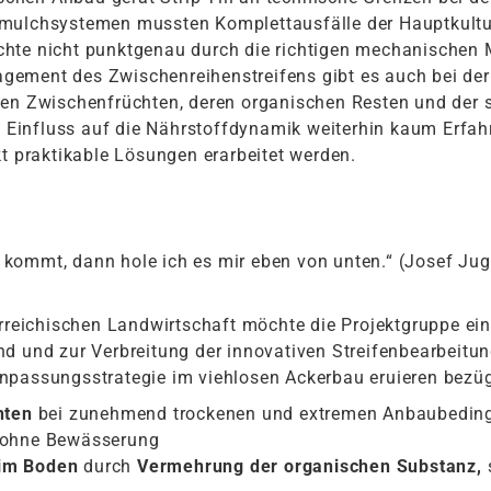
dmulchsystemen mussten Komplettausfälle der Hauptkult
üchte nicht punktgenau durch die richtigen mechanisc
ement des Zwischenreihenstreifens gibt es auch bei der 
den Zwischenfrüchten, deren organischen Resten und der 
Einfluss auf die Nährstoffdynamik weiterhin kaum Erfah
kt praktikable Lösungen erarbeitet werden.
kommt, dann hole ich es mir eben von unten.“ (Josef Jug
erreichischen Landwirtschaft möchte die Projektgruppe ei
d und zur Verbreitung der innovativen Streifenbearbeitung
npassungsstrategie im viehlosen Ackerbau eruieren bezüg
hten
bei zunehmend trockenen und extremen Anbaubedin
 ohne Bewässerung
 im Boden
durch
Vermehrung der organischen Substanz,