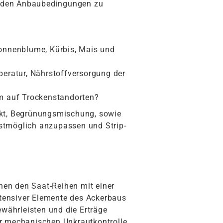
denden Anbaubedingungen zu
Sonnenblume, Kürbis, Mais und
eratur, Nährstoffversorgung der
em auf Trockenstandorten?
unkt, Begrünungsmischung, sowie
stmöglich anzupassen und Strip-
chen den Saat-Reihen mit einer
ntensiver Elemente des Ackerbaus
ewährleisten und die Erträge
der mechanischen Unkrautkontrolle.