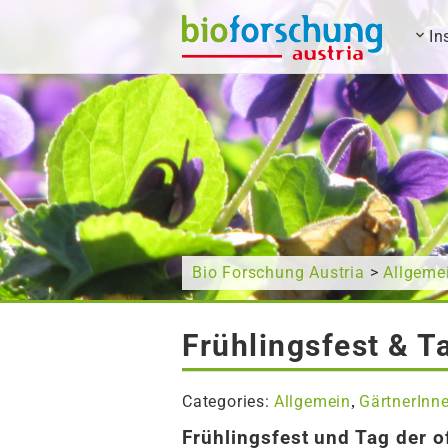
In
What are you looking for?
Bio Forschung Austria
>
Allgeme
Frühlingsfest & T
Categories:
Allgemein
GärtnerInn
,
Frühlingsfest und Tag der