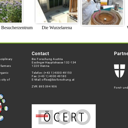
d Besucherzentrum
Die Wurzelarena
Contact
Partn
ciplinary
Bio Forschung Austria
Esslinger Hauptstrasse 132-134
h farmers
1220 Vienna
rganic
Telefon:
(+43 1) 4000 49150
Fax: (+43 1) 4000 49180
 city of
E-Mail:
office@bioforschung.at
ZVR: 895 094 906
Forst- un