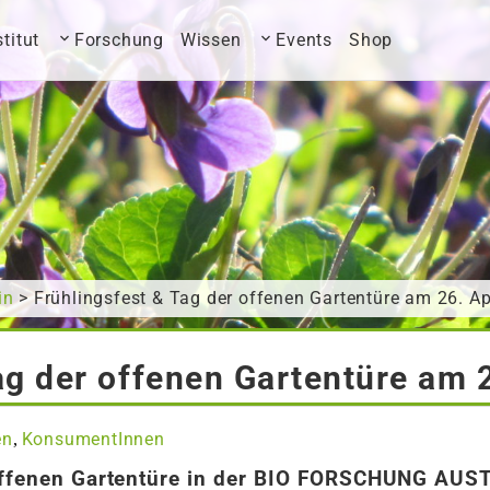
stitut
Forschung
Wissen
Events
Shop
in
> Frühlingsfest & Tag der offenen Gartentüre am 26. Ap
ag der offenen Gartentüre am 
en
KonsumentInnen
,
 offenen Gartentüre in der BIO FORSCHUNG AUS