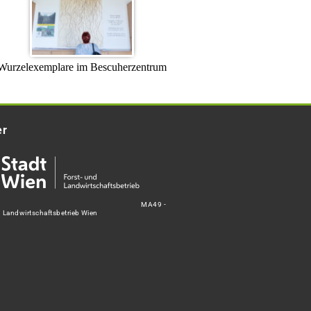
Wurzelexemplare im Bescuherzentrum
er
MA49 -
d Landwirtschaftsbetrieb Wien