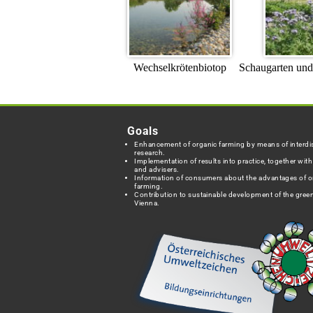
Wechselkrötenbiotop
Schaugarten un
Goals
Enhancement of organic farming by means of interdis
research.
Implementation of results into practice, together wit
and advisers.
Information of consumers about the advantages of o
farming.
Contribution to sustainable development of the green
Vienna.