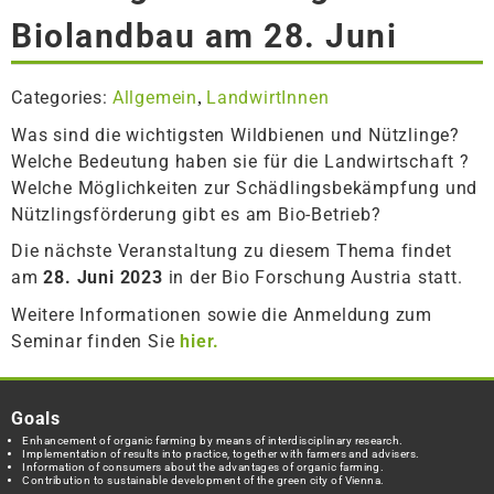
Biolandbau am 28. Juni
Categories:
Allgemein
LandwirtInnen
,
Was sind die wichtigsten Wildbienen und Nützlinge?
Welche Bedeutung haben sie für die Landwirtschaft ?
Welche Möglichkeiten zur Schädlingsbekämpfung und
Nützlingsförderung gibt es am Bio-Betrieb?
Die nächste Veranstaltung zu diesem Thema findet
am
28. Juni 2023
in der Bio Forschung Austria statt.
Weitere Informationen sowie die Anmeldung zum
Seminar finden Sie
hier.
Goals
Enhancement of organic farming by means of interdisciplinary research.
Implementation of results into practice, together with farmers and advisers.
Information of consumers about the advantages of organic farming.
Contribution to sustainable development of the green city of Vienna.