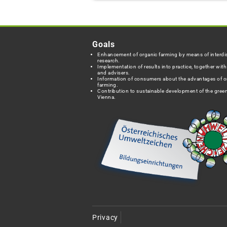
Goals
Enhancement of organic farming by means of interdis
research.
Implementation of results into practice, together wit
and advisers.
Information of consumers about the advantages of o
farming.
Contribution to sustainable development of the green
Vienna.
Privacy