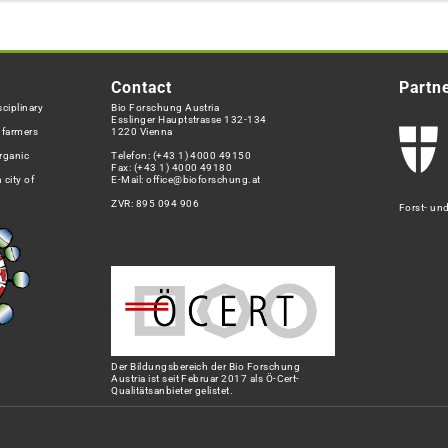
Contact
Partn
ciplinary
Bio Forschung Austria
Esslinger Hauptstrasse 132-134
h farmers
1220 Vienna
rganic
Telefon:
(+43 1) 4000 49150
Fax: (+43 1) 4000 49180
 city of
E-Mail:
office@bioforschung.at
ZVR: 895 094 906
Forst- un
Der Bildungsbereich der Bio Forschung
Austria ist seit Februar 2017 als Ö-Cert-
Qualitätsanbieter gelistet.