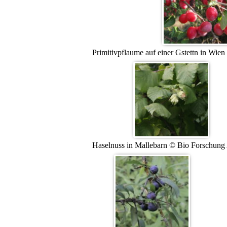
Primitivpflaume auf einer Gstettn in Wie
Haselnuss in Mallebarn © Bio Forschung 