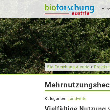
In
Wonach suchen Sie?
Bio Forschung Austria
>
Projekte
Mehrnutzungshe
Kategorien:
Landwirte
Vielfältige Nutzung