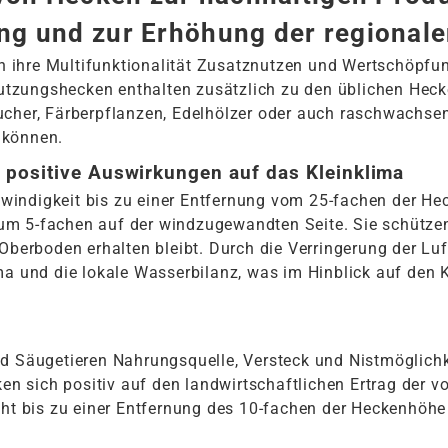
ng und zur Erhöhung der regional
h ihre Multifunktionalität Zusatznutzen und Wertschöpfu
tzungshecken enthalten zusätzlich zu den üblichen Hec
cher, Färberpflanzen, Edelhölzer oder auch raschwachsen
 können.
positive Auswirkungen auf das Kleinklima
indigkeit bis zu einer Entfernung vom 25-fachen der He
um 5-fachen auf der windzugewandten Seite. Sie schütze
 Oberboden erhalten bleibt. Durch die Verringerung der L
ima und die lokale Wasserbilanz, was im Hinblick auf de
nd Säugetieren Nahrungsquelle, Versteck und Nistmöglich
ken sich positiv auf den landwirtschaftlichen Ertrag der 
cht bis zu einer Entfernung des 10-fachen der Heckenhöhe 