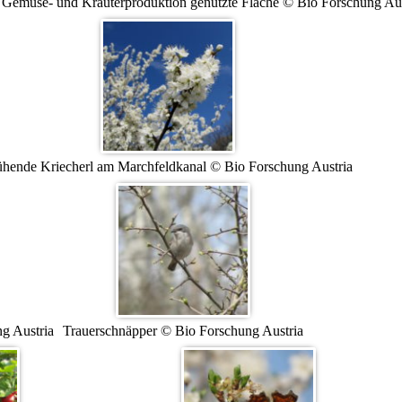
Gemüse- und Kräuterproduktion genutzte Fläche © Bio Forschung Aus
ühende Kriecherl am Marchfeldkanal © Bio Forschung Austria
g Austria
Trauerschnäpper © Bio Forschung Austria