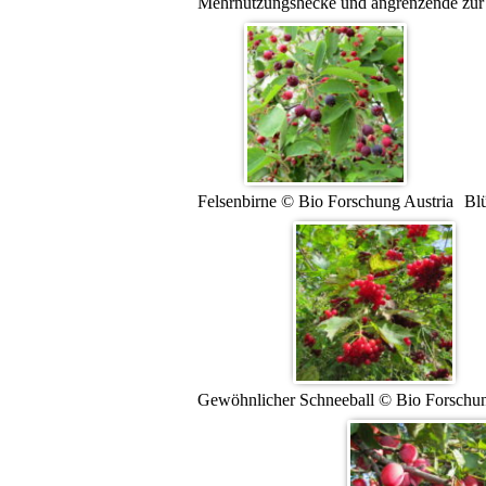
Mehrnutzungshecke und angrenzende zur 
Felsenbirne © Bio Forschung Austria
Bl
Gewöhnlicher Schneeball © Bio Forschun