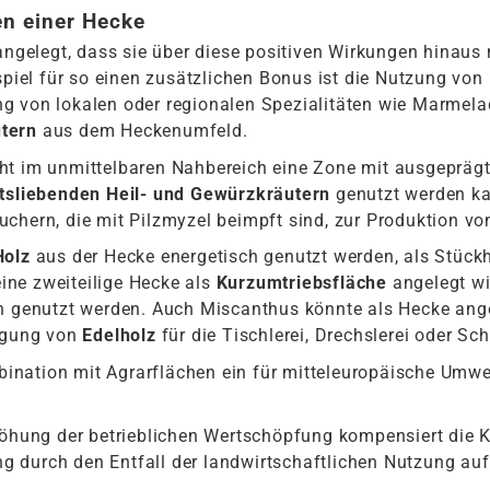
n einer Hecke
ngelegt, dass sie über diese positiven Wirkungen hinaus
ispiel für so einen zusätzlichen Bonus ist die Nutzung von
g von lokalen oder regionalen Spezialitäten wie Marmela
tern
aus dem Heckenumfeld.
ht im unmittelbaren Nahbereich eine Zone mit ausgepräg
tsliebenden Heil- und Gewürzkräutern
genutzt werden ka
chern, die mit Pilzmyzel beimpft sind, zur Produktion v
Holz
aus der Hecke energetisch genutzt werden, als Stück
ne zweiteilige Hecke als
Kurzumtriebsfläche
angelegt wi
en genutzt werden. Auch Miscanthus könnte als Hecke an
eugung von
Edelholz
für die Tischlerei, Drechslerei oder Sc
nation mit Agrarflächen ein für mitteleuropäische Umwe
höhung der betrieblichen Wertschöpfung kompensiert die K
 durch den Entfall der landwirtschaftlichen Nutzung auf