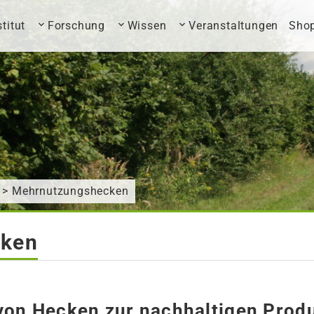
stitut
Forschung
Wissen
Veranstaltungen
Sho
> Mehrnutzungshecken
cken
 von Hecken zur nachhaltigen Produ