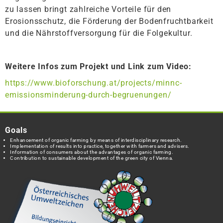
zu lassen bringt zahlreiche Vorteile für den
Erosionsschutz, die Förderung der Bodenfruchtbarkeit
und die Nährstoffversorgung für die Folgekultur.
Weitere Infos zum Projekt und Link zum Video:
https://www.bioforschung.at/projects/minnc-
emissionsminderung-durch-begruenungen/
Goals
Enhancement of organic farming by means of interdisciplinary research.
Implementation of results into practice, together with farmers and advisers.
Information of consumers about the advantages of organic farming.
Contribution to sustainable development of the green city of Vienna.