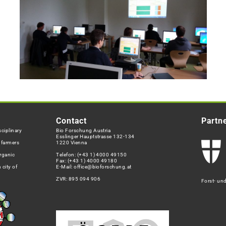
Contact
Partn
ciplinary
Bio Forschung Austria
Esslinger Hauptstrasse 132-134
h farmers
1220 Vienna
rganic
Telefon:
(+43 1) 4000 49150
Fax: (+43 1) 4000 49180
 city of
E-Mail:
office@bioforschung.at
ZVR: 895 094 906
Forst- un