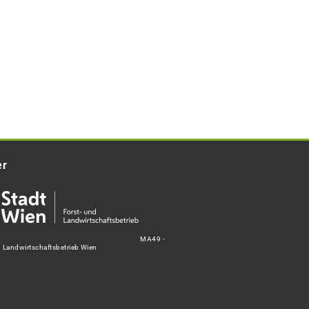
er
MA49 -
d Landwirtschaftsbetrieb Wien