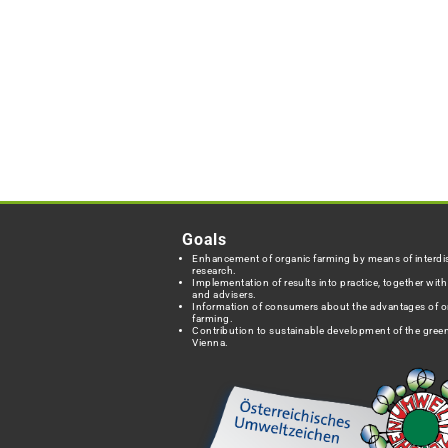
Goals
Enhancement of organic farming by means of interdis
research.
Implementation of results into practice, together wit
and advisers.
Information of consumers about the advantages of o
farming.
Contribution to sustainable development of the green
Vienna.