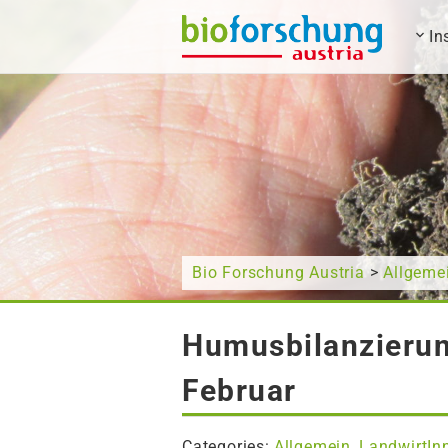
In
What are you looking for?
Bio Forschung Austria
>
Allgeme
Humusbilanzierun
Februar
Categories:
Allgemein
LandwirtIn
,