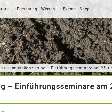
stitut
Forschung
Wissen
Events
Shop
in
> Humusbilanzierung – Einführungsseminare am 25. un
g – Einführungsseminare am 2
nen